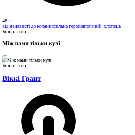
48 c.
від ненависті до кохання
сильна героїня
поганий_хлопець
Безоплатно
Між нами тільки кулі
Безоплатно
Віккі Грант