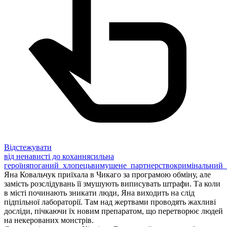
Відстежувати
від ненависті до кохання
сильна
героїня
поганий_хлопець
вимушене_партнерство
кримінальний_
Яна Ковальчук приїхала в Чикаго за програмою обміну, але
замість розслідувань її змушують виписувать штрафи. Та коли
в місті починають зникати люди, Яна виходить на слід
підпільної лабораторії. Там над жертвами проводять жахливі
досліди, пічкаючи їх новим препаратом, що перетворює людей
на некерованих монстрів.