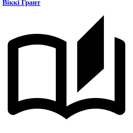
Віккі Грант