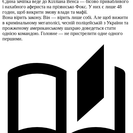
Єдина зачіпка веде до Кілліана Венса — бісово привабливого
і нахабного афериста на прізвисько Фокс. У них є лише 48
годин, щоб викрити змову влади та мафії.
Вона вірить закону. Він — вірить лише собі. Але щоб вижити
в кримінальному мегаполісі, чесній поліцейській з України та
прожженому американському шахраю доведеться стати
однією командою. Головне — не пристрелити одне одного
першими.