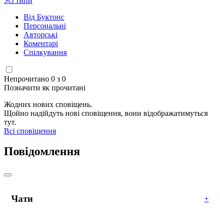
Усі типи
Від Буктонс
Персональні
Авторські
Коментарі
Спілкування
Непрочитано 0 з 0
Позначити як прочитані
Жодних нових сповіщень.
Щойно надійдуть нові сповіщення, вони відображатимуться
тут.
Всі сповіщення
Повідомлення
Чати
+