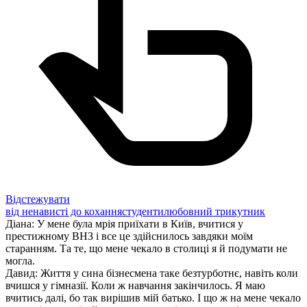
Відстежувати
від ненависті до кохання
студенти
любовний трикутник
Діана: У мене була мрія приїхати в Київ, вчитися у
престижному ВНЗ і все це здійснилось завдяки моїм
старанням. Та те, що мене чекало в столиці я й подумати не
могла.
Давид: Життя у сина бізнесмена таке безтурботнє, навіть коли
вчишся у гімназії. Коли ж навчання закінчилось. Я маю
вчитись далі, бо так вирішив мій батько. І що ж на мене чекало