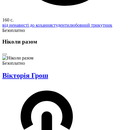
160 c.
від ненависті до кохання
студенти
любовний трикутник
Безоплатно
Ніколи разом
Безоплатно
Вікторія Грош