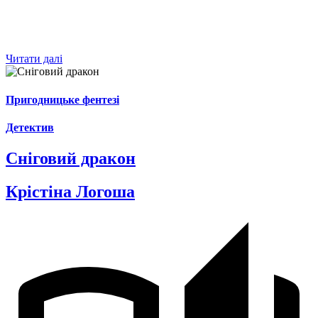
Читати далі
Пригодницьке фентезі
Детектив
Сніговий дракон
Крістіна Логоша