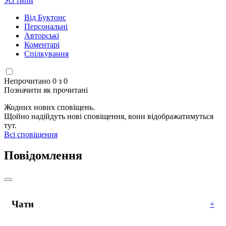
Усі типи
Від Буктонс
Персональні
Авторські
Коментарі
Спілкування
Непрочитано 0 з 0
Позначити як прочитані
Жодних нових сповіщень.
Щойно надійдуть нові сповіщення, вони відображатимуться
тут.
Всі сповіщення
Повідомлення
Чати
+