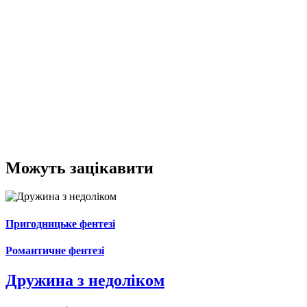
Можуть зацікавити
Пригодницьке фентезі
Романтичне фентезі
Дружина з недоліком