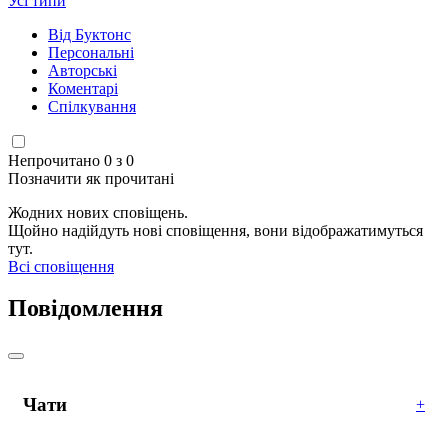
Усі типи
Від Буктонс
Персональні
Авторські
Коментарі
Спілкування
Непрочитано 0 з 0
Позначити як прочитані
Жодних нових сповіщень.
Щойно надійдуть нові сповіщення, вони відображатимуться
тут.
Всі сповіщення
Повідомлення
Чати
+