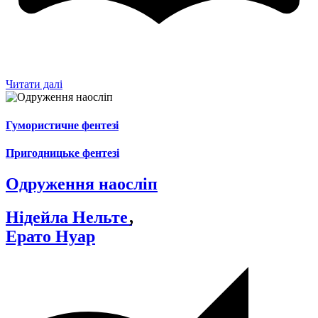
Читати далі
Гумористичне фентезі
Пригодницьке фентезі
Одруження наосліп
Нідейла Нельте
,
Ерато Нуар