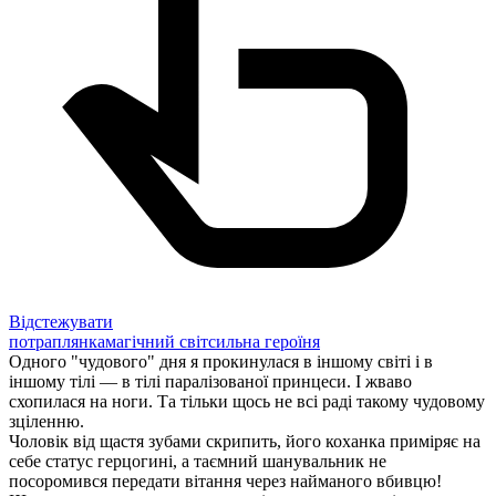
Відстежувати
потраплянка
магічний світ
сильна героїня
Одного "чудового" дня я прокинулася в іншому світі і в
іншому тілі — в тілі паралізованої принцеси. І жваво
схопилася на ноги. Та тільки щось не всі раді такому чудовому
зціленню.
Чоловік від щастя зубами скрипить, його коханка приміряє на
себе статус герцогині, а таємний шанувальник не
посоромився передати вітання через найманого вбивцю!