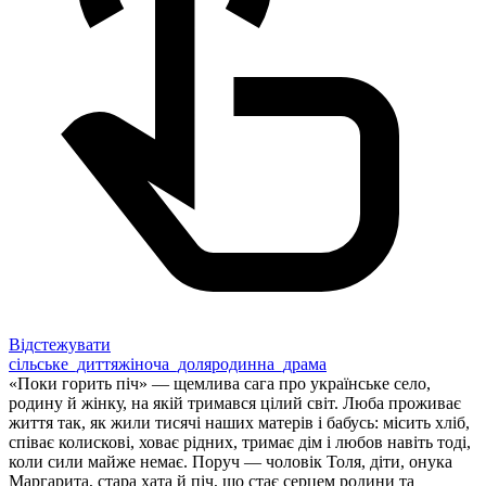
Відстежувати
сільське_диття
жіноча_доля
родинна_драма
«Поки горить піч» — щемлива сага про українське село,
родину й жінку, на якій тримався цілий світ. Люба проживає
життя так, як жили тисячі наших матерів і бабусь: місить хліб,
співає колискові, ховає рідних, тримає дім і любов навіть тоді,
коли сили майже немає. Поруч — чоловік Толя, діти, онука
Маргарита, стара хата й піч, що стає серцем родини та