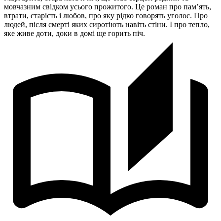
мовчазним свідком усього прожитого. Це роман про пам’ять,
втрати, старість і любов, про яку рідко говорять уголос. Про
людей, після смерті яких сиротіють навіть стіни. І про тепло,
яке живе доти, доки в домі ще горить піч.