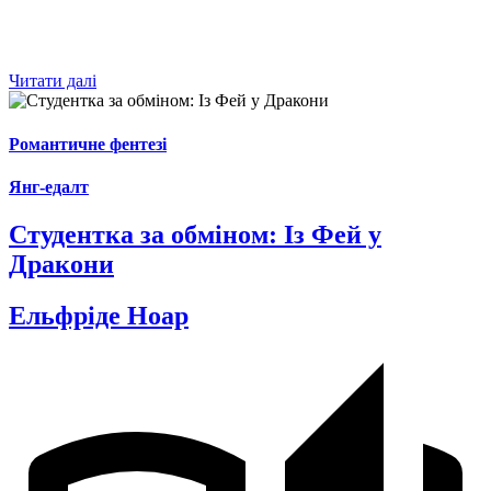
Читати далі
Романтичне фентезі
Янг-едалт
Студентка за обміном: Із Фей у
Дракони
Ельфріде Ноар