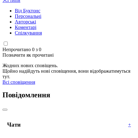
Усі типи
Від Буктонс
Персональні
Авторські
Коментарі
Спілкування
Непрочитано 0 з 0
Позначити як прочитані
Жодних нових сповіщень.
Щойно надійдуть нові сповіщення, вони відображатимуться
тут.
Всі сповіщення
Повідомлення
Чати
+