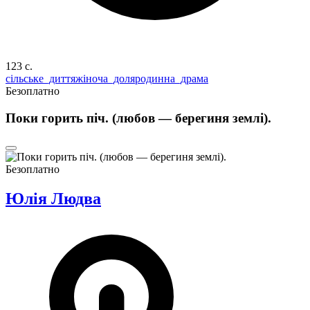
123 c.
сільське_диття
жіноча_доля
родинна_драма
Безоплатно
Поки горить піч. (любов — берегиня землі).
Безоплатно
Юлія Людва