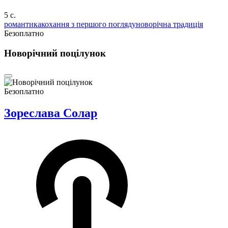
5 c.
романтика
кохання з першого погляду
новорічна традиція
Безоплатно
Новорічний поцілунок
Безоплатно
Зореслава Солар