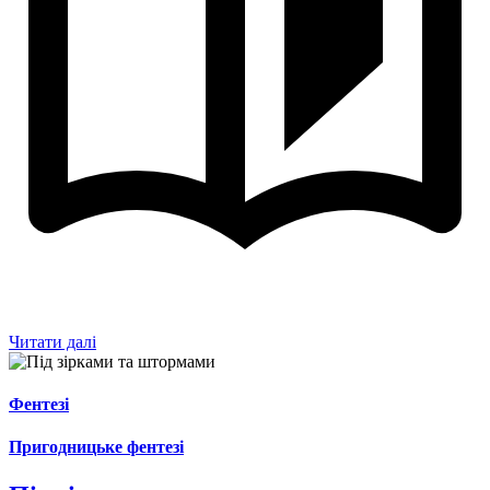
Читати далі
Фентезі
Пригодницьке фентезі