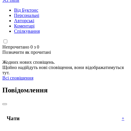
Усі типи
Від Буктонс
Персональні
Авторські
Коментарі
Спілкування
Непрочитано 0 з 0
Позначити як прочитані
Жодних нових сповіщень.
Щойно надійдуть нові сповіщення, вони відображатимуться
тут.
Всі сповіщення
Повідомлення
Чати
+