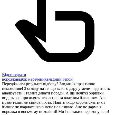
Відстежувати
ворожка
відбір наречених
владний герой
Передбачити результат відбору? Завдання практично
неможливе! З огляду на те, що всього дару у мене – здатність
аналізувати і талант давати поради. А ще нечіткі обривки
видінь, які приходять невчасно і за власним бажанням. Але
правителям не відмовляють. Навіть якщо король скептик і
інакше як шарлатанкою мене не називає. Але не дарма я
ворожка в восьмому поколінні! Ми і не таких переконували!