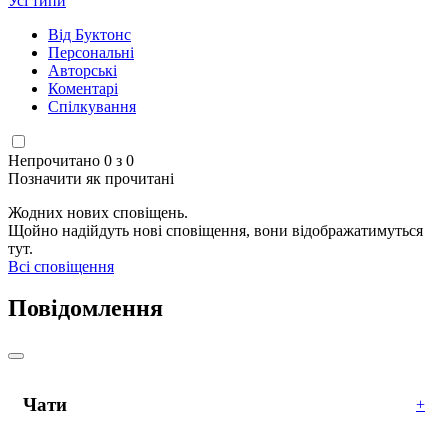
Усі типи
Від Буктонс
Персональні
Авторські
Коментарі
Спілкування
Непрочитано 0 з 0
Позначити як прочитані
Жодних нових сповіщень.
Щойно надійдуть нові сповіщення, вони відображатимуться
тут.
Всі сповіщення
Повідомлення
Чати
+