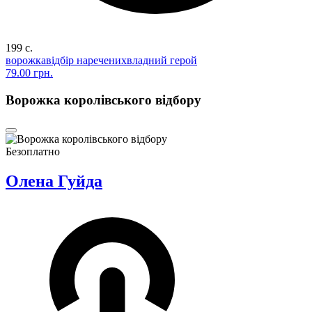
199 c.
ворожка
відбір наречених
владний герой
79.00 грн.
Ворожка королівського відбору
Безоплатно
Олена Гуйда