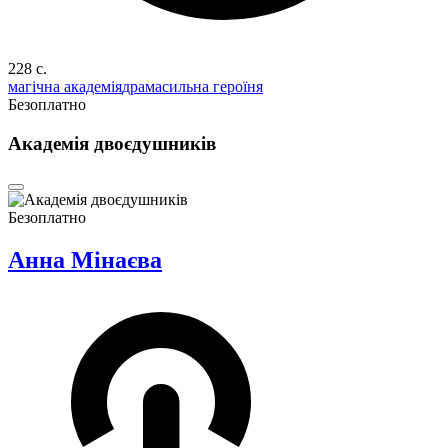
228 c.
магічна академія
драма
сильна героїня
Безоплатно
Академія двоєдушників
Безоплатно
Анна Мінаєва