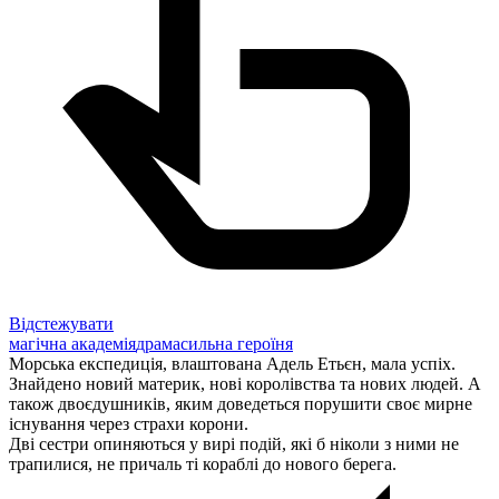
Відстежувати
магічна академія
драма
сильна героїня
Морська експедиція, влаштована Адель Етьєн, мала успіх.
Знайдено новий материк, нові королівства та нових людей. А
також двоєдушників, яким доведеться порушити своє мирне
існування через страхи корони.
Дві сестри опиняються у вирі подій, які б ніколи з ними не
трапилися, не причаль ті кораблі до нового берега.