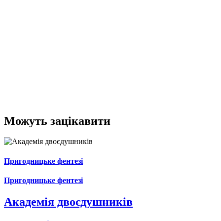
Можуть зацікавити
Пригодницьке фентезі
Пригодницьке фентезі
Академія двоєдушників