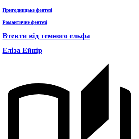
Пригодницьке фентезі
Романтичне фентезі
Втекти від темного ельфа
Еліза Ейнір