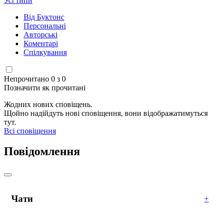
Усі типи
Від Буктонс
Персональні
Авторські
Коментарі
Спілкування
Непрочитано 0 з 0
Позначити як прочитані
Жодних нових сповіщень.
Щойно надійдуть нові сповіщення, вони відображатимуться
тут.
Всі сповіщення
Повідомлення
Чати
+