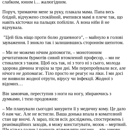
слабким, юним і… жалюгідним.
Поруч, тримаючи мене за руку, плакала мама. Папа весь
блідий, відчужено спокійний, вчепився мамі в плече так, що
навіть кісточки на пальцях побіліли. А вона ніби й не
відчувала.
"Цей біль ніщо проти болю душевного", – майнуло в голові
зауваження. І зникло так і залишившись стороннім шепотом.
– Ми не можемо нічим допомогти, – монотонним
речитативом бурмотів сивий втомлений професор, – ми не
стикалися з таким. Щоб ось так, ні з того ні з сього, молода
здорова дівчина згоріла за три дні. Ми перепробували все, але
нічого не допомагає. Тіло просто не реагує на ліки. І ми досі
не виявили жодної отрути, вірусу чи інфекції. Жодної з
відомих…
Він замовчав, переступив з ноги на ногу, збираючись з
думками, і тихо продовжив:
– Ми планували сьогодні занурити її у медичну кому. Це дало
б нам час. Але не встигли. Ваша донька впала в коматозний
стан ще вночі. А зараз, після всіх досліджень, спостережень і
реанімаційних заходів, я можу констатувати, мозок – мертвий.
Ще кілька годин і почнуть відмовляти органи, – він замовк,