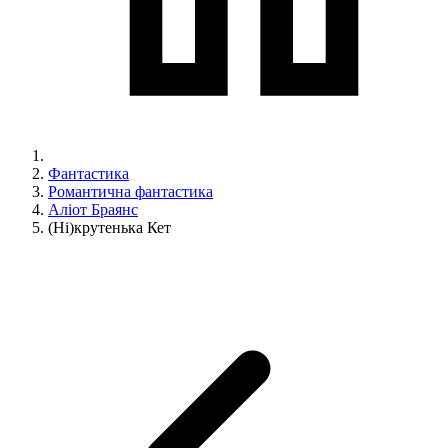
Фантастика
Романтична фантастика
Аліот Браянс
(Ні)крутенька Кет