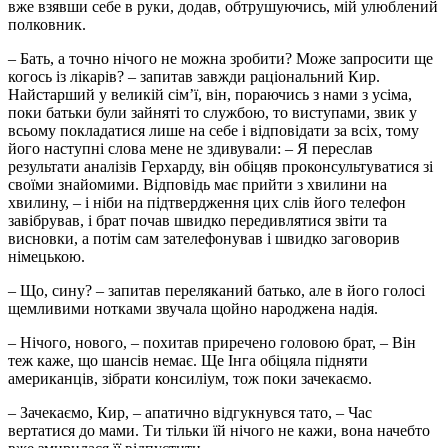
вже взявши себе в руки, додав, обтрушуючись, мій улюблений
полковник.
– Бать, а точно нічого не можна зробити? Може запросити ще
когось із лікарів? – запитав завжди раціональний Кир.
Найстарший у великій сім’ї, він, пораючись з нами з усіма,
поки батьки були зайняті то службою, то виступами, звик у
всьому покладатися лише на себе і відповідати за всіх, тому
його наступні слова мене не здивували: – Я переслав
результати аналізів Герхарду, він обіцяв проконсультуватися зі
своїми знайомими. Відповідь має прийти з хвилини на
хвилину, – і ніби на підтвердження цих слів його телефон
завібрував, і брат почав швидко передивлятися звіти та
висновки, а потім сам зателефонував і швидко заговорив
німецькою.
– Що, сину? – запитав переляканий батько, але в його голосі
щемливими нотками звучала щойно народжена надія.
– Нічого, нового, – похитав приречено головою брат, – Він
теж каже, що шансів немає. Ще Інга обіцяла підняти
американців, зібрати консиліум, тож поки зачекаємо.
– Зачекаємо, Кир, – апатично відгукнувся тато, – Час
вертатися до мами. Ти тільки їй нічого не кажи, вона начебто