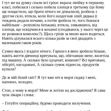
І тут же на думку спали всі гріхи: вкрала лінійку в першому
класі, побилася і сильно побила хлопця в третьому (це йому
ще пощастило, що брати нічого не дізналися), розбила з
другом скло, втекла, коли його наздогнав злий дядька (і
тиждень ридала ночами, а потім зробила те, чого боялася
найбільше – розповіла батькам), втекла, злякавшись, від
хлопця, що освідчився в коханні (сподіваюся, у нього через це
не розвився комплекс?). Щось гріхів за мною мало водиться.
Навіть цілувалася всього кілька разів за свої двадцять з
маленьким гаком років.
Сумно якось і згадати нічого. Гарного я явно зробила більше,
навіть життя дівчинці врятувала, що, обігнавши мене, вилетіла
під машину. А скільки було цуценят, кошенят? Всі врятовані,
обігріті, нагодовані. А скільки сумок піднесла, продуктів
купила?
Де ж мій білий світ? Я тут вже ніч в морзі сиджу і мені,
напевно, холодно.
Стоп, а чому в морзі? Мене ж хотіли на дослідження? Я сама
чула лікаря і слова:
– Готуйте операційну, будемо проводити вилучення.