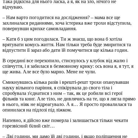
Така рідкісна для нього ласка, а я, як на зло, нічого не
відчуваю.
– Нам варто погодитися на дослідження? – мама все ще
захлиналася риданнями, хоча істерика вже трохи відступила,
повернувши крихке самовладання.
– Катя б з цим погодилася. Ти ж знаєш, що вона б хотіла
врятувати комусь життя. Нам тільки треба буде змиритися та
відпустити її зараз або дати їй помучитися ще кілька годин.
В середині все перехопило, стиснулось у клубок від жалю і
співчуття, і я забилася в безмовному крику: ось вона я, я тут, я
ще жива. Але все було марно. Мене не чули.
Смикнувшись кілька разів і врешті-решт трохи опанувавши
науку вільного паріння, я спікірувала до свого тіла і
спробувала з'єднатися з ним – так, як це робили всі герої
фільмів та книг. Але тіло, не дивлячись на те, що я лягла прямо
в нього, ніяк не відреагувало. А я… Я просто провалилася та
опинилася на підлозі під ліжком.
Напевно, я дійсно вже померла і залишається тільки чекати
горезвісний білий світ…
– Дві години, ми дамо їй дві години, і якщо поліпшення не