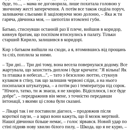
буде, то..., – мама не договорила, лише похитала головою у
звичному жесті заперечення. А потім все також сиділа поруч,
заливаючи сльозами й заціловуючи мою долоню, – Яка ж ти
гаряча, дівчинка моя, — шепотіли втомлені губи.
Батько, стиснувши останній раз її плече, вийшов в коридор,
кивнув братам, що поспіхом втиснулись в палату. Тільки
старший Кирило, залишився в коридорі.
Кир з батьком вийшли на сходи, а я, втомившись від прощань
та сліз, поплила за ними.
– Три дні… Три дні тому, вона весела повернулася додому. Все
жартувала, що захистить диплом і буде кричати: "Я вільна! Як
та пташка в небесах...", – тато з безсилою люттю, стукнув
кулаком в стіну, так що залишив червоні сліди, а на нього
посипалася штукатурка, – а потім раз і температура під сорок.
"Нічого, татко, ти ж знаєш, я не хворію. Відісплюся, і все буде
добре", – передражнив він мене, з точністю передавши
інтонації, з якими ці слова були сказані.
– Лікарі так і не поставили діагноз, – продовжив після
короткої паузи, – а зараз вони кажуть, що її мозок мертвий.
Нашої дівчинки більше немає, – голос зірвався. Новий удар по
стіні підняв нову хвилю білого пилу, – Шкода, що я не курю, –