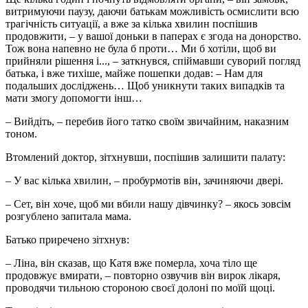
витримуючи паузу, даючи батькам можливість осмислити всю
трагічність ситуації, а вже за кілька хвилин поспішив
продовжити, – у вашої доньки в паперах є згода на донорство.
Тож вона напевно не була б проти… Ми б хотіли, щоб ви
прийняли рішення і..., – заткнувся, спіймавши суворий погляд
батька, і вже тихіше, майже пошепки додав: – Нам для
подальших досліджень… Щоб уникнути таких випадків та
мати змогу допомогти інш…
– Вийдіть, – перебив його татко своїм звичайним, наказним
тоном.
Втомлений доктор, зітхнувши, поспішив залишити палату:
– У вас кілька хвилин, – пробурмотів він, зачиняючи двері.
– Сет, він хоче, щоб ми вбили нашу дівчинку? – якось зовсім
розгублено запитала мама.
Батько приречено зітхнув:
– Ліна, він сказав, що Катя вже померла, хоча тіло ще
продовжує вмирати, – повторно озвучив він вирок лікаря,
проводячи тильною стороною своєї долоні по моїй щоці.