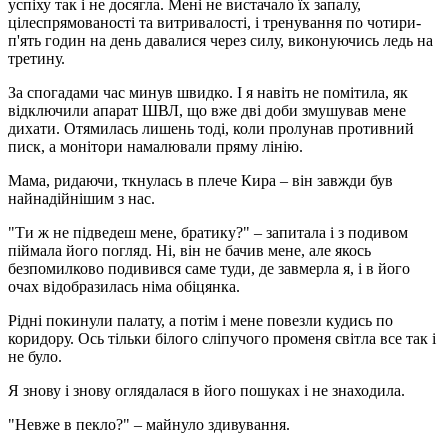
успіху так і не досягла. Мені не вистачало їх запалу,
цілеспрямованості та витривалості, і тренування по чотири-
п'ять годин на день давалися через силу, виконуючись ледь на
третину.
За спогадами час минув швидко. І я навіть не помітила, як
відключили апарат ШВЛ, що вже дві доби змушував мене
дихати. Отямилась лишень тоді, коли пролунав противний
писк, а монітори намалювали пряму лінію.
Мама, ридаючи, ткнулась в плече Кира – він завжди був
найнадійнішим з нас.
"Ти ж не підведеш мене, братику?" – запитала і з подивом
піймала його погляд. Ні, він не бачив мене, але якось
безпомилково подивився саме туди, де завмерла я, і в його
очах відобразилась німа обіцянка.
Рідні покинули палату, а потім і мене повезли кудись по
коридору. Ось тільки білого сліпучого променя світла все так і
не було.
Я знову і знову оглядалася в його пошуках і не знаходила.
"Невже в пекло?" – майнуло здивування.