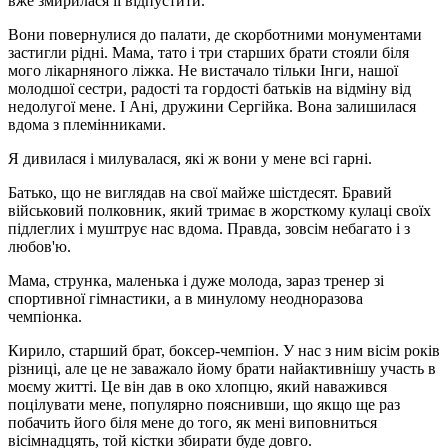
вже змирилася її відпустити.
Вони повернулися до палати, де скорботними монументами
застигли рідні. Мама, тато і три старших брати стояли біля
мого лікарняного ліжка. Не вистачало тільки Інги, нашої
молодшої сестри, радості та гордості батьків на відміну від
недолугої мене. І Ані, дружини Сергійка. Вона залишилася
вдома з племінниками.
Я дивилася і милувалася, які ж вони у мене всі гарні.
Батько, що не виглядав на свої майже шістдесят. Бравий
військовий полковник, який тримає в жорсткому кулаці своїх
підлеглих і муштрує нас вдома. Правда, зовсім небагато і з
любов'ю.
Мама, струнка, маленька і дуже молода, зараз тренер зі
спортивної гімнастики, а в минулому неодноразова
чемпіонка.
Кирило, старший брат, боксер-чемпіон. У нас з ним вісім років
різниці, але це не заважало йому брати найактивнішу участь в
моєму житті. Це він дав в око хлопцю, який наважився
поцілувати мене, популярно пояснивши, що якщо ще раз
побачить його біля мене до того, як мені виповниться
вісімнадцять, той кістки збирати буде довго.