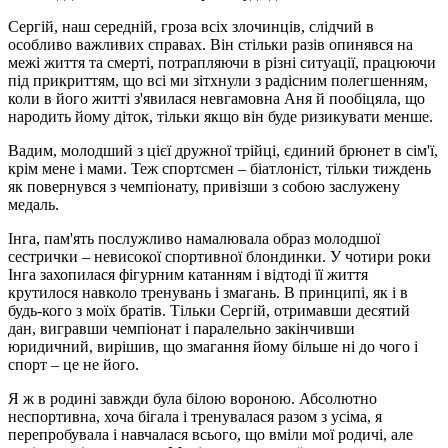
Сергій, наш середній, гроза всіх злочинців, слідчий в
особливо важливих справах. Він стільки разів опинявся на
межі життя та смерті, потрапляючи в різні ситуації, працюючи
під прикриттям, що всі ми зітхнули з радісним полегшенням,
коли в його житті з'явилася невгамовна Аня й пообіцяла, що
народить йому діток, тільки якщо він буде ризикувати менше.
Вадим, молодший з цієї дружної трійці, єдиний брюнет в сім'ї,
крім мене і мами. Теж спортсмен – біатлоніст, тільки тиждень
як повернувся з чемпіонату, привізши з собою заслужену
медаль.
Інга, пам'ять послужливо намалювала образ молодшої
сестрички – невисокої спортивної блондинки. У чотири роки
Інга захопилася фігурним катанням і відтоді її життя
крутилося навколо тренувань і змагань. В принципі, як і в
будь-кого з моїх братів. Тільки Сергій, отримавши десятий
дан, вигравши чемпіонат і паралельно закінчивши
юридичний, вирішив, що змагання йому більше ні до чого і
спорт – це не його.
Я ж в родині завжди була білою вороною. Абсолютно
неспортивна, хоча бігала і тренувалася разом з усіма, я
перепробувала і навчалася всього, що вміли мої родичі, але