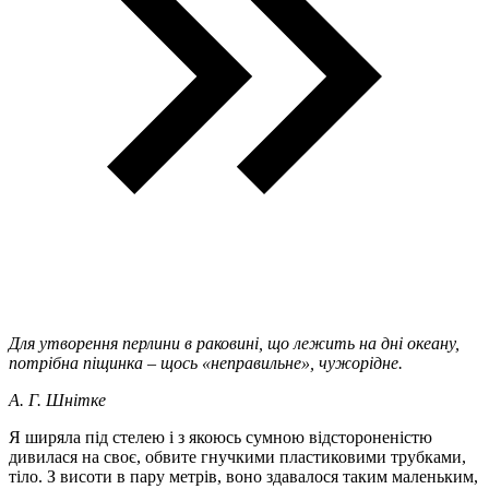
Для утворення перлини в раковині, що лежить на дні океану,
потрібна піщинка – щось «неправильне», чужорідне.
А. Г. Шнітке
Я ширяла під стелею і з якоюсь сумною відстороненістю
дивилася на своє, обвите гнучкими пластиковими трубками,
тіло. З висоти в пару метрів, воно здавалося таким маленьким,