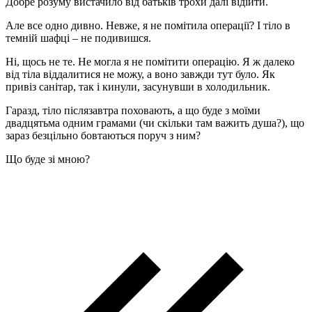
Добре розуму вистачило від батьків трохи далі відійти.
Але все одно дивно. Невже, я не помітила операції? І тіло в
темній шафці – не подивишся.
Ні, щось не те. Не могла я не помітити операцію. Я ж далеко
від тіла віддалитися не можу, а воно завжди тут було. Як
привіз санітар, так і кинули, засунувши в холодильник.
Гаразд, тіло післязавтра поховають, а що буде з моїми
двадцятьма одним грамами (чи скільки там важить душа?), що
зараз безцільно бовтаються поруч з ним?
Що буде зі мною?