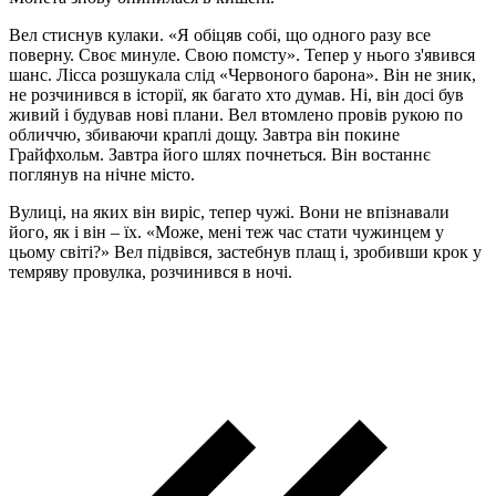
Вел стиснув кулаки. «Я обіцяв собі, що одного разу все
поверну. Своє минуле. Свою помсту». Тепер у нього з'явився
шанс. Лісса розшукала слід «Червоного барона». Він не зник,
не розчинився в історії, як багато хто думав. Ні, він досі був
живий і будував нові плани. Вел втомлено провів рукою по
обличчю, збиваючи краплі дощу. Завтра він покине
Грайфхольм. Завтра його шлях почнеться. Він востаннє
поглянув на нічне місто.
Вулиці, на яких він виріс, тепер чужі. Вони не впізнавали
його, як і він – їх. «Може, мені теж час стати чужинцем у
цьому світі?» Вел підвівся, застебнув плащ і, зробивши крок у
темряву провулка, розчинився в ночі.