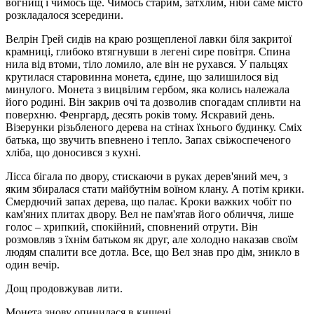
вогнищ і чимось ще. Чимось старим, затхлим, ніби саме місто
розкладалося зсередини.
Велрін Грей сидів на краю розщепленої лавки біля закритої
крамниці, глибоко втягнувши в легені сире повітря. Спина
нила від втоми, тіло ломило, але він не рухався. У пальцях
крутилася старовинна монета, єдине, що залишилося від
минулого. Монета з вицвілим гербом, яка колись належала
його родині. Він закрив очі та дозволив спогадам спливти на
поверхню. Фенргард, десять років тому. Яскравий день.
Візерунки різьбленого дерева на стінах їхнього будинку. Сміх
батька, що звучить впевнено і тепло. Запах свіжоспеченого
хліба, що доносився з кухні.
Лісса бігала по двору, стискаючи в руках дерев'яний меч, з
яким збиралася стати майбутнім воїном клану. А потім крики.
Смердючий запах дерева, що палає. Кроки важких чобіт по
кам'яних плитах двору. Вел не пам'ятав його обличчя, лише
голос – хрипкий, спокійний, сповнений отрути. Він
розмовляв з їхнім батьком як друг, але холодно наказав своїм
людям спалити все дотла. Все, що Вел знав про дім, зникло в
один вечір.
Дощ продовжував лити.
Монета знову опинилася в кишені.