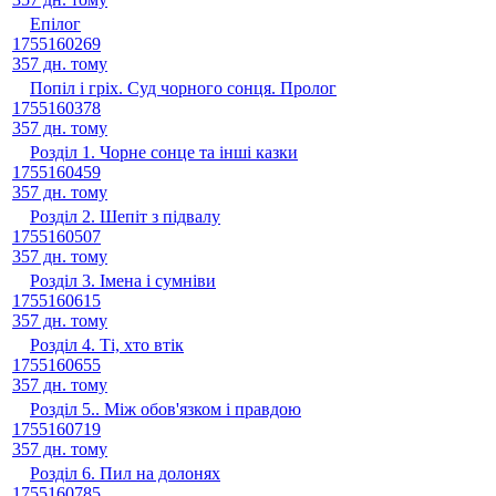
Епілог
1755160269
357 дн. тому
Попіл і гріх. Суд чорного сонця. Пролог
1755160378
357 дн. тому
Розділ 1. Чорне сонце та інші казки
1755160459
357 дн. тому
Розділ 2. Шепіт з підвалу
1755160507
357 дн. тому
Розділ 3. Імена і сумніви
1755160615
357 дн. тому
Розділ 4. Ті, хто втік
1755160655
357 дн. тому
Розділ 5.. Між обов'язком і правдою
1755160719
357 дн. тому
Розділ 6. Пил на долонях
1755160785