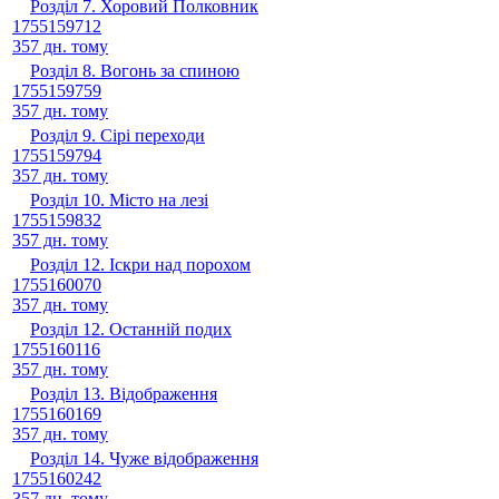
Розділ 7. Хоровий Полковник
1755159712
357 дн. тому
Розділ 8. Вогонь за спиною
1755159759
357 дн. тому
Розділ 9. Сірі переходи
1755159794
357 дн. тому
Розділ 10. Місто на лезі
1755159832
357 дн. тому
Розділ 12. Іскри над порохом
1755160070
357 дн. тому
Розділ 12. Останній подих
1755160116
357 дн. тому
Розділ 13. Відображення
1755160169
357 дн. тому
Розділ 14. Чуже відображення
1755160242
357 дн. тому