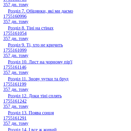
357 дн. тому
Розділ 7. Обіцянки, які ми даємо
1755160996
357 дн. тому
Розділ 8. Тіні на стінах
1755161054
357 дн. тому
Розділ 9. Ті, хто не кричить
1755161099
357 дн. тому
Розділ 10. Лист на чорному пір'ї
1755161146
357 дн. тому
Розділ 11. Знову чутки та бруд
1755161199
357 дн. тому
Розділ 12. Доки тіні сплять
1755161242
357 дн. тому
Розділ 13. Поява сонця
1755161291
357 дн. тому
Розділ 14..І все ж живий