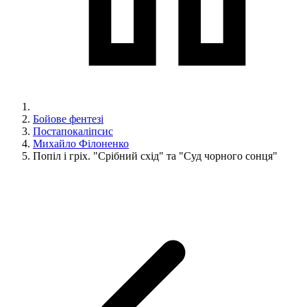
Бойове фентезі
Постапокаліпсис
Михайло Філоненко
Попіл і гріх. "Срібний схід" та "Суд чорного сонця"