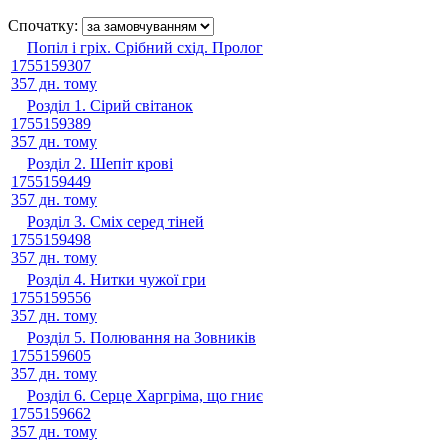
Спочатку:
Попіл і гріх. Срібний схід. Пролог
1755159307
357 дн. тому
Розділ 1. Сірий світанок
1755159389
357 дн. тому
Розділ 2. Шепіт крові
1755159449
357 дн. тому
Розділ 3. Сміх серед тіней
1755159498
357 дн. тому
Розділ 4. Нитки чужої гри
1755159556
357 дн. тому
Розділ 5. Полювання на Зовників
1755159605
357 дн. тому
Розділ 6. Серце Харгріма, що гниє
1755159662
357 дн. тому