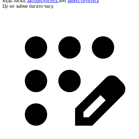
Будь ласка,
авторизуйтесь
або
зареєструйтесь
Це не займе багато часу.