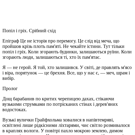
Попіл і гріх. Срібний схід
Епіграф Це не історія про перемогу. Це слід від меча, що
пройшов крізь плоть пам'яті. Не чекайте істини. Тут тільки
попіл і гріх. Коли згорають будинки, залишаються руїни. Коли
згорають люди, залишаються ті, хто їх пам'ятає.
Я — не герой. Я той, хто залишився. У світі, де правлять м'ясо
і віра, порятунок — це брехня. Все, що у нас є, — меч, шрам і
вибір.
Пролог
Дощ барабанив по критих черепицею дахах, стікаючи
вузькими струмками по потрісканих стінах і дерев'яних
водостоках.
Вузькі вулички Грайфхольма ховалися в напівтемряві,
освітлені лише рідкісними ліхтарями, чиє світло розмивалося
в краплях вологи. У повітрі пахло мокрою землею, димом