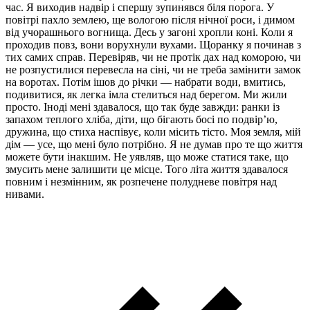
час. Я виходив надвір і спершу зупинявся біля порога. У
повітрі пахло землею, ще вологою після нічної роси, і димом
від учорашнього вогнища. Десь у загоні хропли коні. Коли я
проходив повз, вони ворухнули вухами. Щоранку я починав з
тих самих справ. Перевіряв, чи не протік дах над коморою, чи
не розпустилися перевесла на сіні, чи не треба замінити замок
на воротах. Потім ішов до річки — набрати води, вмитись,
подивитися, як легка імла стелиться над берегом. Ми жили
просто. Іноді мені здавалося, що так буде завжди: ранки із
запахом теплого хліба, діти, що бігають босі по подвір’ю,
дружина, що стиха наспівує, коли місить тісто. Моя земля, мій
дім — усе, що мені було потрібно. Я не думав про те що життя
можете бути інакшим. Не уявляв, що може статися таке, що
змусить мене залишити це місце. Того літа життя здавалося
повним і незмінним, як розпечене полудневе повітря над
нивами.