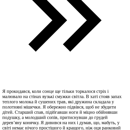
Я прокидався, коли сонце ще тільки торкалося стріх і
малювало на стінах вузькі смужки світла. В хаті стояв запах
теплого молока й сушених трав, які дружина складала у
полотняні мішечки. Я обережно підвівся, щоб не збудити
дітей. Старший спав, підібгавши ноги й міцно обійнявши
подушку, а молодший сопів, притиснувши до грудей
дерев’яну конячку. Я дивився на них і думав, що, мабуть, у
світі немає нічого простішого й кращого, ніж оця ранковий